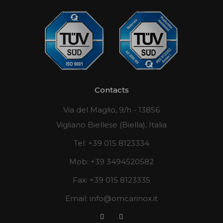
Contacts
Via del Maglio, 9/h - 13856
Vigliano Biellese (Biella), Italia
Tel:
+39 015 8123334
Mob:
+39 3494520582
Fax:
+39 015 8123335
Email:
info@omcarinox.it