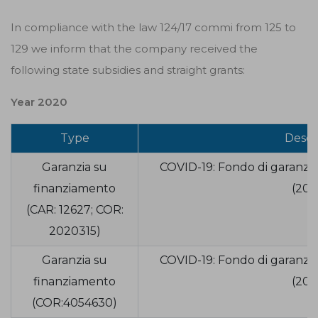
In compliance with the law 124/17 commi from 125 to
129 we inform that the company received the
following
state subsidies
and straight grants:
Year 2020
Type
Descr
Garanzia su
COVID-19: Fondo di garanzia
finanziamento
(202
(CAR: 12627; COR:
2020315)
Garanzia su
COVID-19: Fondo di garanzia
finanziamento
(202
(COR:4054630)