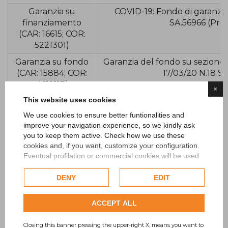
Garanzia su
COVID-19: Fondo di garanzia
finanziamento
SA.56966 (Pro
(CAR: 16615; COR:
5221301)
Garanzia su fondo
Garanzia del fondo su sezione 
(CAR: 15884; COR:
17/03/20 N.18 S
4612117)
×
This website uses cookies
Garanzia su fondo
Garanzia del fondo su sezione 
(CAR: 15884; COR:
17/03/20 N.18 S
We use cookies to ensure better funtionalities and
4599271)
improve your navigation experience, so we kindly ask
you to keep them active. Check how we use these
Year 2022
cookies and, if you want, customize your configuration.
Eventual profilation or commercial cookies will be used
only after obtaining the user's consent.
Type
DENY
EDIT
Check our extended cookie policy.
Garanzia su fondo
Garanzia del fondo su s
(CAR: 15884; COR:
ACCEPT ALL
7978456)
Garanzia su fondo
Garanzia del fondo su s
Closing this banner pressing the upper-right X, means you want to