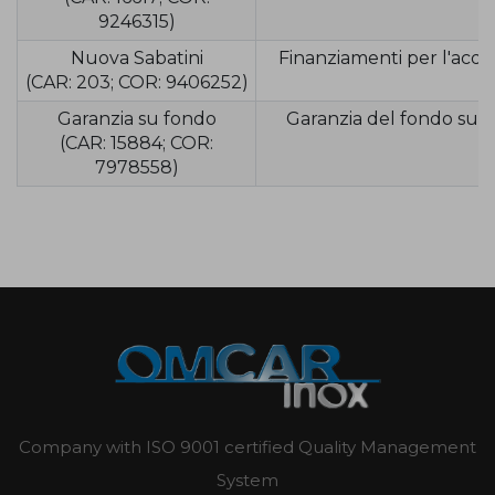
9246315)
Nuova Sabatini
Finanziamenti per l'acqu
(CAR: 203; COR: 9406252)
Garanzia su fondo
Garanzia del fondo su s
(CAR: 15884; COR:
7978558)
Company with ISO 9001 certified Quality Management
System