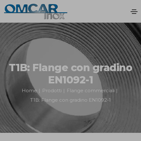
T1B: Flange con gradino
EN1092-1
Home
|
Prodotti
|
Flange commerciali
|
T1B: Flange con gradino EN1092-1