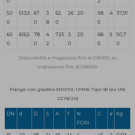
0
2
50
513,5
67
3
62
26
20
58
4
37,91
0
0
8
0
5
60
616,5
78
4
725
3
20
68
5
50,7
0
0
2
0
5
0
Disponibilità a magazzino fino al DN300, su
ordinazione fino al DN600.
Flange con gradino EN1092-1 PN16 Tipo 1B (ex UNI
2278/29)
DN
d
D
S
A
f
N.
C
e
Kg
FORI