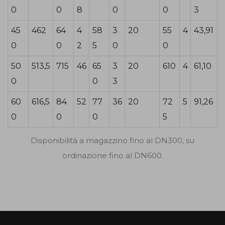
0
0
8
0
0
3
45
462
64
4
58
3
20
55
4
43,91
0
0
2
5
0
0
50
513,5
715
46
65
3
20
610
4
61,10
0
0
3
60
616,5
84
52
77
36
20
72
5
91,26
0
0
0
5
Disponibilità a magazzino fino al DN300, su
ordinazione fino al DN600.