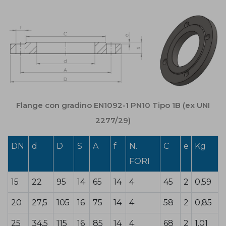
Flange con gradino EN1092-1 PN10 Tipo 1B (ex UNI
2277/29)
DN
d
D
S
A
f
N.
C
e
Kg
FORI
15
22
95
14
65
14
4
45
2
0,59
20
27,5
105
16
75
14
4
58
2
0,85
25
34,5
115
16
85
14
4
68
2
1,01