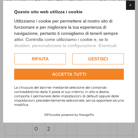
15
22
95
14
65
14
4
45
2
0,59
×
Questo sito web utilizza i cookie
20
27,5
105
16
75
14
4
58
2
0,85
Utilizziamo i cookie per permettere al nostro sito di
25
34,5
115
16
85
14
4
68
2
1,01
funzionare e per migliorare la tua esperienza di
navigazione, pertanto ti consigliamo di tenerli sempre
32
43,5
140
18
100
18
4
78
2
1,67
attivi. Controlla come utilizziamo i cookie e, se lo
desideri, personalizzane la configurazione. Eventuali
40
49,5
150
18
110
18
4
88
3
1,83
cookie di profilazione o commerciali verranno utilizzati
esclusivamente previa acquisizione del consenso
RIFIUTA
GESTISCI
50
61,5
165
19
125
18
4
102
3
2,31
dell'utente.
Consulta l'informativa cookie completa.
ACCETTA TUTTI
65
77,5
185
2
145
18
8
122
3
2,85
0
La chiusura del banner mediante selezione del comando
contraddistinto dalla X posta al suo interno, in alto a destra,
comporta il permanere delle impostazioni di default oppure delle
80
90,5
20
2
160
18
8
138
3
3,26
impostazioni precedentemente selezionate, senza apportare alcuna
modifica.
0
0
OPXcookie
powered by
OrangePix
100
116
22
2
180
18
8
158
3
4,00
0
2