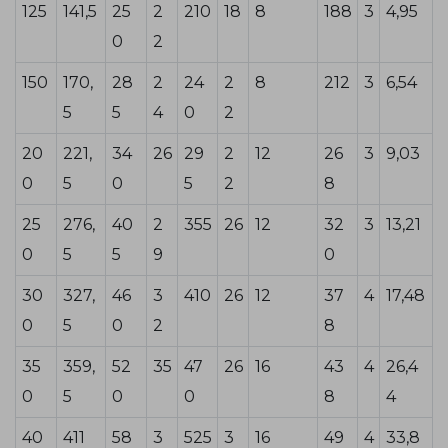
125
141,5
25
2
210
18
8
188
3
4,95
0
2
150
170,
28
2
24
2
8
212
3
6,54
5
5
4
0
2
20
221,
34
26
29
2
12
26
3
9,03
0
5
0
5
2
8
25
276,
40
2
355
26
12
32
3
13,21
0
5
5
9
0
30
327,
46
3
410
26
12
37
4
17,48
0
5
0
2
8
35
359,
52
35
47
26
16
43
4
26,4
0
5
0
0
8
4
40
411
58
3
525
3
16
49
4
33,8