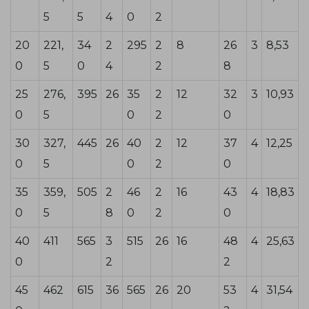
5
5
4
0
2
20
221,
34
2
295
2
8
26
3
8,53
0
5
0
4
2
8
25
276,
395
26
35
2
12
32
3
10,93
0
5
0
2
0
30
327,
445
26
40
2
12
37
4
12,25
0
5
0
2
0
35
359,
505
2
46
2
16
43
4
18,83
0
5
8
0
2
0
40
411
565
3
515
26
16
48
4
25,63
0
2
2
45
462
615
36
565
26
20
53
4
31,54