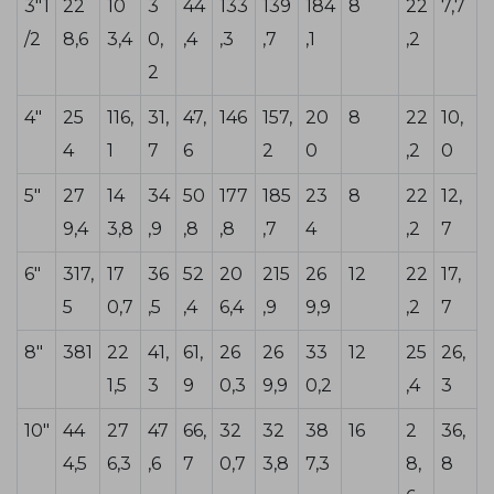
3"1
22
10
3
44
133
139
184
8
22
7,7
/2
8,6
3,4
0,
,4
,3
,7
,1
,2
2
4"
25
116,
31,
47,
146
157,
20
8
22
10,
4
1
7
6
2
0
,2
0
5"
27
14
34
50
177
185
23
8
22
12,
9,4
3,8
,9
,8
,8
,7
4
,2
7
6"
317,
17
36
52
20
215
26
12
22
17,
5
0,7
,5
,4
6,4
,9
9,9
,2
7
8"
381
22
41,
61,
26
26
33
12
25
26,
1,5
3
9
0,3
9,9
0,2
,4
3
10"
44
27
47
66,
32
32
38
16
2
36,
4,5
6,3
,6
7
0,7
3,8
7,3
8,
8