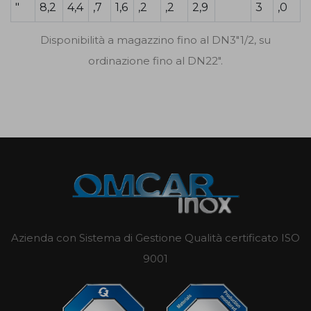
"
8,2
4,4
,7
1,6
,2
,2
2,9
3
,0
Disponibilità a magazzino fino al DN3"1/2, su
ordinazione fino al DN22".
Azienda con Sistema di Gestione Qualità certificato ISO
9001