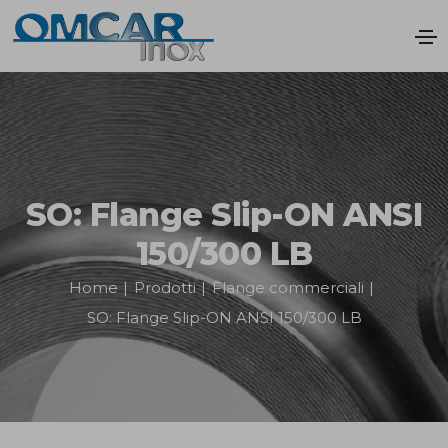
SO: Flange Slip-ON ANSI
150/300 LB
Home
|
Prodotti
|
Flange commerciali
|
SO: Flange Slip-ON ANSI 150/300 LB