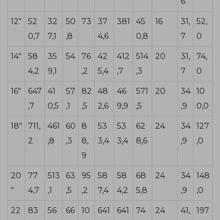
6
12"
52
32
50
73
37
381
45
16
31,
52,
0,7
7,1
,8
4,6
0,8
7
0
14"
58
35
54
76
42
412
514
20
31,
74,
4,2
9,1
,2
5,4
,7
,3
7
0
16"
647
41
57
82
48
46
571
20
34
10
,7
0,5
,1
,5
2,6
9,9
,5
,9
0,0
18"
711,
461
60
8
53
53
62
24
34
127
2
,8
,3
8,
3,4
3,4
8,6
,9
,0
9
20
77
513
63
95
58
58
68
24
34
148
"
4,7
,1
,5
,2
7,4
4,2
5,8
,9
,0
22
83
56
66
10
641
641
74
24
41,
197