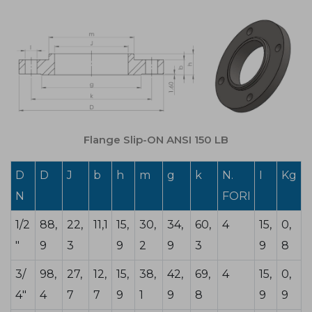
Flange Slip-ON ANSI 150 LB
D
D
J
b
h
m
g
k
N.
I
Kg
N
FORI
1/2
88,
22,
11,1
15,
30,
34,
60,
4
15,
0,
"
9
3
9
2
9
3
9
8
3/
98,
27,
12,
15,
38,
42,
69,
4
15,
0,
4"
4
7
7
9
1
9
8
9
9