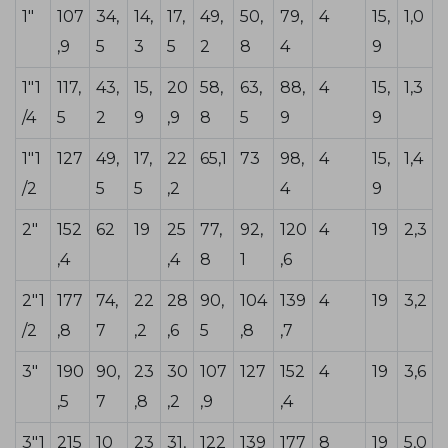
1"
107
34,
14,
17,
49,
50,
79,
4
15,
1,0
,9
5
3
5
2
8
4
9
1"1
117,
43,
15,
20
58,
63,
88,
4
15,
1,3
/4
5
2
9
,9
8
5
9
9
1"1
127
49,
17,
22
65,1
73
98,
4
15,
1,4
/2
5
5
,2
4
9
2"
152
62
19
25
77,
92,
120
4
19
2,3
,4
,4
8
1
,6
2"1
177
74,
22
28
90,
104
139
4
19
3,2
/2
,8
7
,2
,6
5
,8
,7
3"
190
90,
23
30
107
127
152
4
19
3,6
,5
7
,8
,2
,9
,4
3"1
215
10
23
31,
122
139
177
8
19
5,0