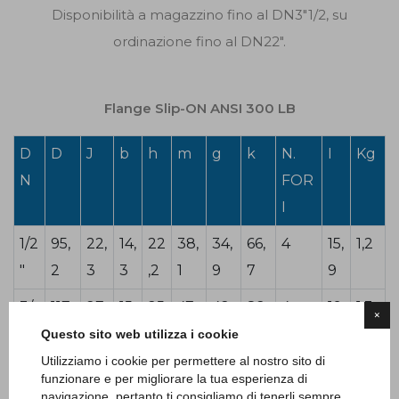
Disponibilità a magazzino fino al DN3"1/2, su
ordinazione fino al DN22".
Flange Slip-ON ANSI 300 LB
D
D
J
b
h
m
g
k
N.
I
Kg
N
FOR
I
1/2
95,
22,
14,
22
38,
34,
66,
4
15,
1,2
"
2
3
3
,2
1
9
7
9
3/
117,
27,
15,
25
47,
42,
82,
4
19
1,3
×
4"
5
7
9
,4
6
9
5
Questo sito web utilizza i cookie
Utilizziamo i cookie per permettere al nostro sito di
1"
123
34,
17,
27
54
50,
88,
4
19
1,4
funzionare e per migliorare la tua esperienza di
,8
5
5
8
9
navigazione, pertanto ti consigliamo di tenerli sempre