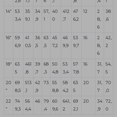
2,6
7,1
7
6
,1
,8
,4
1
14"
53
35
34
57,
40
412
47
12
2
38
3,4
9,1
,9
1
0
,7
6,2
8,
,6
6
16"
59
41
36
63
45
46
53
16
2
42,
6,9
0,5
,5
,5
7,2
9,9
9,7
8,
2
6
18"
63
461
39
68
50
53
57
16
31,
54,
5
,8
,7
,3
4,8
3,4
7,8
7
5
20
69
513
42
73
55
58
63
20
31,
70
"
8,5
,1
,9
8,8
4,2
5
7
,0
22
74
56
46
79
60
641,
69
20
34
72,
"
9,3
4,4
,4
9,6
2
2,1
,9
0