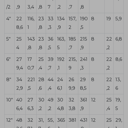
/2
,9
3,4
,8
7
,2
,7
,8
4"
22
116,
23
33
134
157,
190
8
19
5,9
8,6
1
,8
,3
,9
2
,5
5"
25
143
23
36
163,
185
215
8
22
6,8
4
,8
,8
,5
5
,7
,9
,2
6"
27
17
25
39
192
215,
241
8
22
8,6
9,4
0,7
,4
,7
,1
9
,3
,2
8"
34
221
28
44
24
26
29
8
22
13,
2,9
,5
,6
,4
6,1
9,9
8,5
,2
6
10"
40
27
30
49
30
32
361
12
25
19,
6,4
6,3
,2
,2
4,8
3,8
,9
,4
5
12"
48
32
31,
55,
365
381
431
12
25
29,