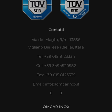
Contatti
Via del Maglio, 9/h - 13856
Vigliano Biellese (Biella), Italia
Tel:
+39 015 8123334
Cel:
+39 3494520582
Fax:
+39 015 8123335
Email:
info@omcarinox.it
OMCAR INOX