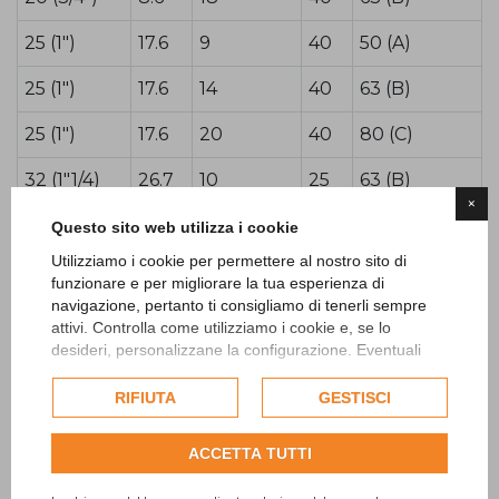
25 (1")
17.6
9
40
50 (A)
25 (1")
17.6
14
40
63 (B)
25 (1")
17.6
20
40
80 (C)
32 (1"1/4)
26.7
10
25
63 (B)
×
32 (1"1/4)
26.7
16
25
80 (C)
Questo sito web utilizza i cookie
Utilizziamo i cookie per permettere al nostro sito di
40 (1"1/2)
47.2
11
25
80 (C)
funzionare e per migliorare la tua esperienza di
navigazione, pertanto ti consigliamo di tenerli sempre
40 (1"1/2)
47.2
20
25
100 (D)
attivi. Controlla come utilizziamo i cookie e, se lo
desideri, personalizzane la configurazione. Eventuali
50 (2")
55.1
6
25
80 (C)
cookie di profilazione o commerciali verranno utilizzati
esclusivamente previa acquisizione del consenso
RIFIUTA
GESTISCI
50 (2")
55.1
12
25
100 (D)
dell'utente.
Consulta l'informativa cookie completa.
ACCETTA TUTTI