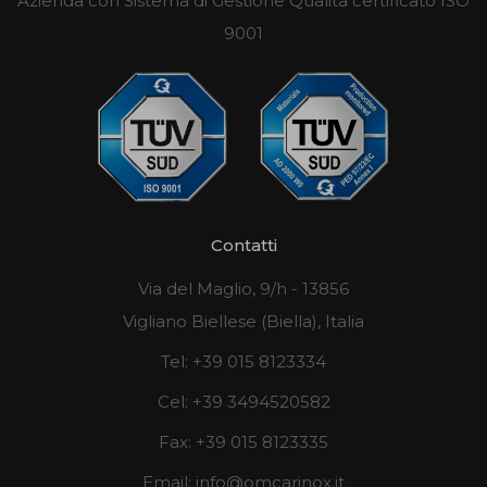
Azienda con Sistema di Gestione Qualità certificato ISO
9001
Contatti
Via del Maglio, 9/h - 13856
Vigliano Biellese (Biella), Italia
Tel:
+39 015 8123334
Cel:
+39 3494520582
Fax:
+39 015 8123335
Email:
info@omcarinox.it