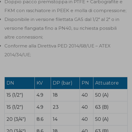
Doppio pacco premistoppa in PTFE + Carbografite e
FKM con raschiatore in PEEK e molla di compressione;
Disponibile in versione filettata GAS dal 1/2" al 2" o in
versione flangiata fino a PN40, su richiesta possibili
altre connessioni;
Conforme alla Direttiva PED 2014/68/UE – ATEX
2014/34/UE;
DN
KV
DP (bar)
PN
Attuatore
15 (1/2")
4.9
18
40
50 (A)
15 (1/2")
4.9
23
40
63 (B)
20 (3/4")
8.6
14
40
50 (A)
20 (3/4")
8.6
18
40
63 (B)